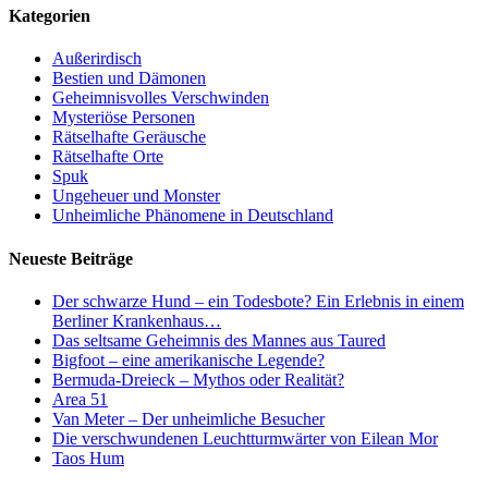
Kategorien
Außerirdisch
Bestien und Dämonen
Geheimnisvolles Verschwinden
Mysteriöse Personen
Rätselhafte Geräusche
Rätselhafte Orte
Spuk
Ungeheuer und Monster
Unheimliche Phänomene in Deutschland
Neueste Beiträge
Der schwarze Hund – ein Todesbote? Ein Erlebnis in einem
Berliner Krankenhaus…
Das seltsame Geheimnis des Mannes aus Taured
Bigfoot – eine amerikanische Legende?
Bermuda-Dreieck – Mythos oder Realität?
Area 51
Van Meter – Der unheimliche Besucher
Die verschwundenen Leuchtturmwärter von Eilean Mor
Taos Hum