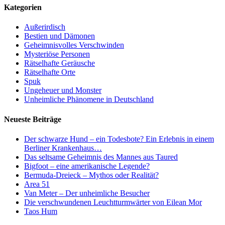
Kategorien
Außerirdisch
Bestien und Dämonen
Geheimnisvolles Verschwinden
Mysteriöse Personen
Rätselhafte Geräusche
Rätselhafte Orte
Spuk
Ungeheuer und Monster
Unheimliche Phänomene in Deutschland
Neueste Beiträge
Der schwarze Hund – ein Todesbote? Ein Erlebnis in einem
Berliner Krankenhaus…
Das seltsame Geheimnis des Mannes aus Taured
Bigfoot – eine amerikanische Legende?
Bermuda-Dreieck – Mythos oder Realität?
Area 51
Van Meter – Der unheimliche Besucher
Die verschwundenen Leuchtturmwärter von Eilean Mor
Taos Hum